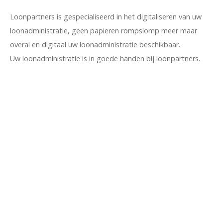
Loonpartners is gespecialiseerd in het digitaliseren van uw
loonadministratie, geen papieren rompslomp meer maar
overal en digitaal uw loonadministratie beschikbaar.
Uw loonadministratie is in goede handen bij loonpartners.
Loonpartners
Hoenderkamp 18
7812 VZ Emmen
0591 – 21 21 31
info@loonpartners.nl